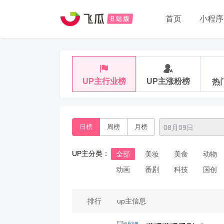
首页
小程序
UP主行业榜
UP主涨粉榜
热
日榜
周榜
月榜
08月09日
UP主分类：
全部
美妆
美食
动物
动画
番剧
科技
国创
排行
up主信息