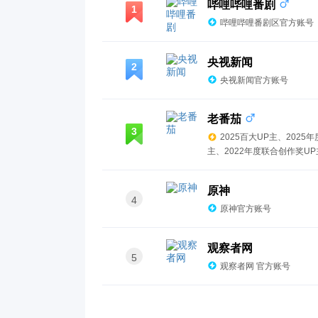
哔哩哔哩番剧
1
哔哩哔哩番剧区官方账号
央视新闻
2
央视新闻官方账号
老番茄
3
2025百大UP主、2025
主、2022年度联合创作奖UP
原神
4
原神官方账号
观察者网
5
观察者网 官方账号