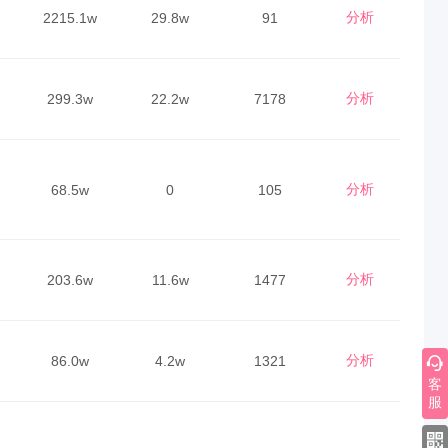
分析
2215.1w
29.8w
91
分析
299.3w
22.2w
7178
分析
68.5w
0
105
分析
203.6w
11.6w
1477
分析
86.0w
4.2w
1321
客
服