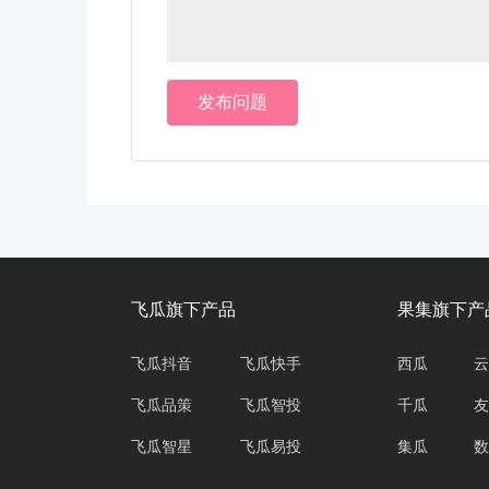
发布问题
飞瓜旗下产品
果集旗下产
飞瓜抖音
飞瓜快手
西瓜
云
飞瓜品策
飞瓜智投
千瓜
友
飞瓜智星
飞瓜易投
集瓜
数