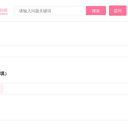
问答
提问
搜索
填）