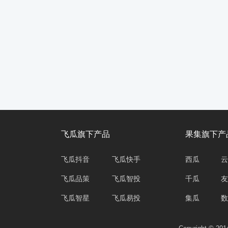
飞瓜旗下产品
果集旗下产
飞瓜抖音
飞瓜快手
西瓜
云
飞瓜品策
飞瓜智投
千瓜
友
飞瓜智星
飞瓜易投
集瓜
数