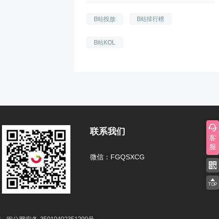
B站投放
B站排行榜
B站KOL
联系我们
客
服
微信：FGQSXCG
TOP