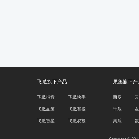
飞瓜旗下产品
果集旗下产
飞瓜抖音
飞瓜快手
西瓜
云
飞瓜品策
飞瓜智投
千瓜
友
飞瓜智星
飞瓜易投
集瓜
数