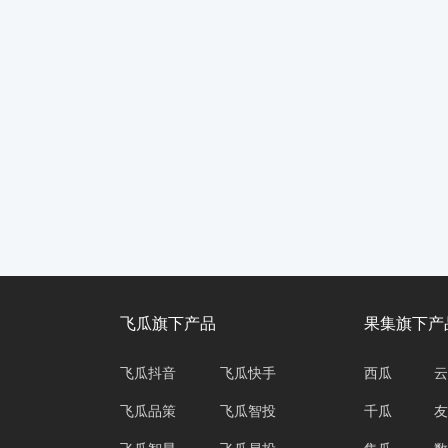
飞瓜旗下产品
果集旗下产
飞瓜抖音
飞瓜快手
西瓜
云
飞瓜品策
飞瓜智投
千瓜
友