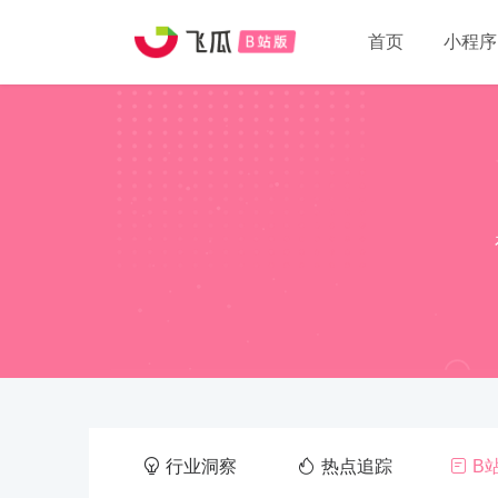
首页
小程序
行业洞察
热点追踪
B