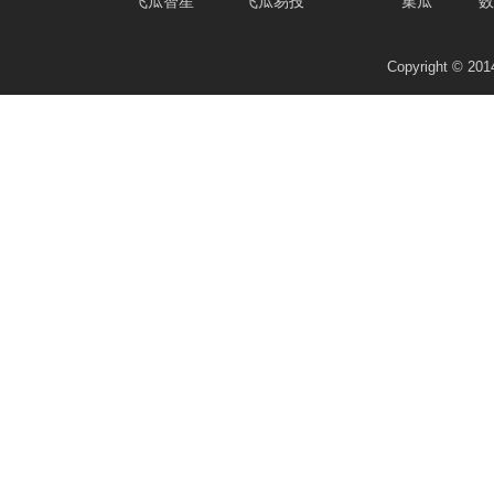
飞瓜智星
飞瓜易投
集瓜
数
Copyright © 2