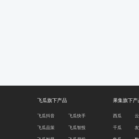
飞瓜旗下产品
果集旗下产
飞瓜抖音
飞瓜快手
西瓜
云
飞瓜品策
飞瓜智投
千瓜
友