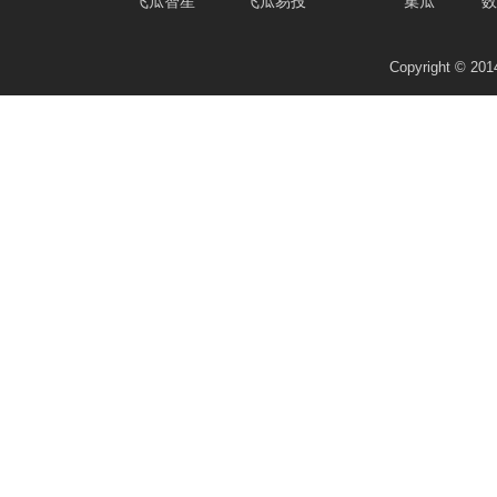
飞瓜智星
飞瓜易投
集瓜
数
Copyright © 2