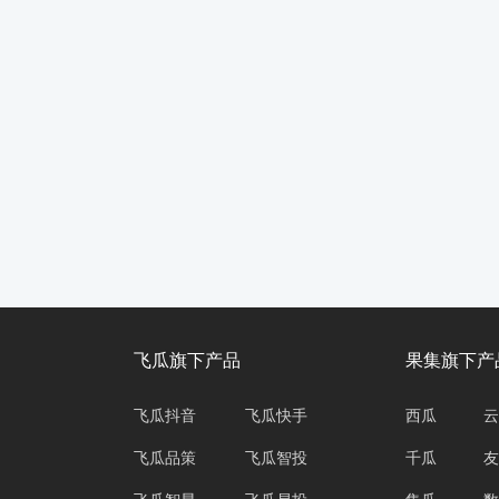
飞瓜旗下产品
果集旗下产
飞瓜抖音
飞瓜快手
西瓜
云
飞瓜品策
飞瓜智投
千瓜
友