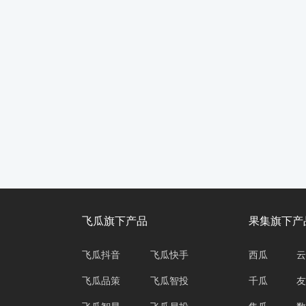
飞瓜旗下产品
果集旗下产
飞瓜抖音
飞瓜快手
西瓜
云
飞瓜品策
飞瓜智投
千瓜
友