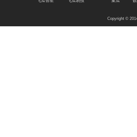
飞瓜智星
飞瓜易投
集瓜
数
Copyright © 2