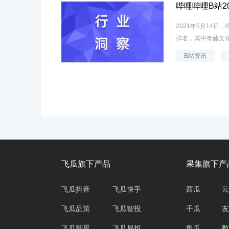
哔哩哔哩B站2
2021年5月14
排名，其中青藤文化
B站资讯
飞瓜旗下产品
果集旗下产
飞瓜抖音
飞瓜快手
西瓜
云
飞瓜品策
飞瓜智投
千瓜
友
飞瓜智星
飞瓜易投
集瓜
数