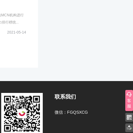
站MCN机构进行
行榜统...
2021-05-14
联系我们
客
服
微信：FGQSXCG
TOP