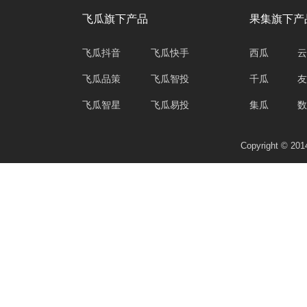
飞瓜旗下产品
果集旗下产
飞瓜抖音
飞瓜快手
西瓜
云
飞瓜品策
飞瓜智投
千瓜
友
飞瓜智星
飞瓜易投
集瓜
数
Copyright © 2