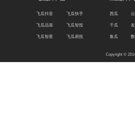
飞瓜抖音
飞瓜快手
西瓜
云
飞瓜品策
飞瓜智投
千瓜
友
飞瓜智星
飞瓜易投
集瓜
数
Copyright © 2