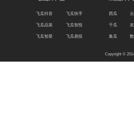
飞瓜抖音
飞瓜快手
西瓜
云
飞瓜品策
飞瓜智投
千瓜
友
飞瓜智星
飞瓜易投
集瓜
数
Copyright © 2