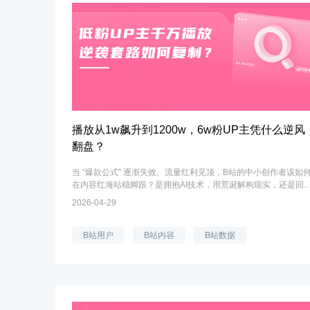
播放从1w飙升到1200w，6w粉UP主凭什么逆风
翻盘？
当 “爆款公式” 逐渐失效、流量红利见顶，B站的中小创作者该如
在内容红海站稳脚跟？是拥抱AI技术，用荒诞解构现实，还是回
ACG初心，用复古唤起共鸣？近期，AI 创作赛道的 “荒诞派” 与 “
2026-04-29
感派” 创作者、以...
B站用户
B站内容
B站数据