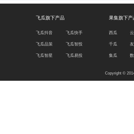
飞瓜旗下产品
果集旗下产
飞瓜抖音
飞瓜快手
西瓜
云
飞瓜品策
飞瓜智投
千瓜
友
飞瓜智星
飞瓜易投
集瓜
数
Copyright © 2