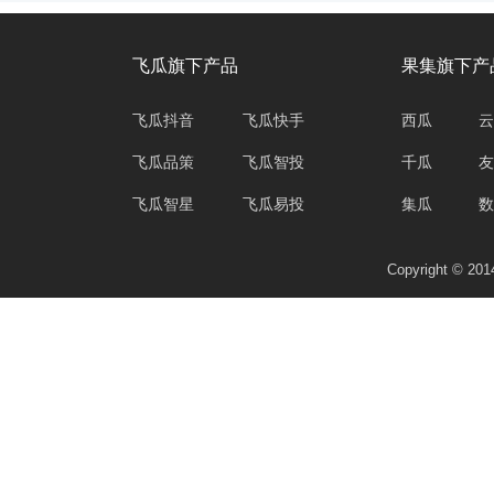
飞瓜旗下产品
果集旗下产
飞瓜抖音
飞瓜快手
西瓜
云
飞瓜品策
飞瓜智投
千瓜
友
飞瓜智星
飞瓜易投
集瓜
数
Copyright © 2