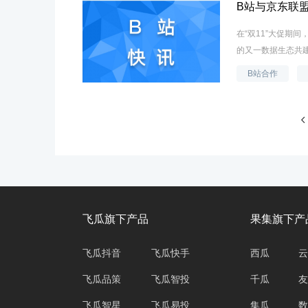
B站与京东联
在“双11”大促期
的又一数据生态共建
B站合作
飞瓜旗下产品
果集旗下产
飞瓜抖音
飞瓜快手
西瓜
云
飞瓜品策
飞瓜智投
千瓜
友
飞瓜智星
飞瓜易投
集瓜
数