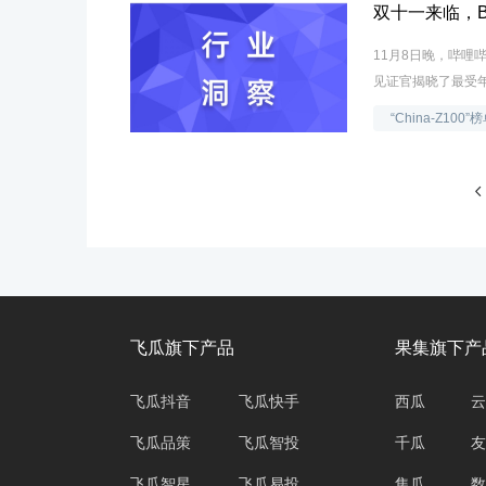
双十一来临，B
11月8日晚，哔哩哔
见证官揭晓了最受年
“China-Z100”
飞瓜旗下产品
果集旗下产
飞瓜抖音
飞瓜快手
西瓜
云
飞瓜品策
飞瓜智投
千瓜
友
飞瓜智星
飞瓜易投
集瓜
数