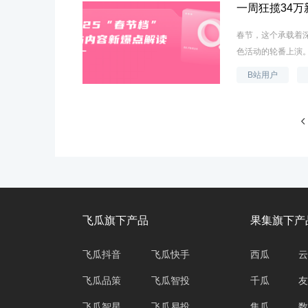
一周狂揽34万
春节，这个承载着
色活动的轮番上演。
B站用户
飞瓜旗下产品
果集旗下产
飞瓜抖音
飞瓜快手
西瓜
云
飞瓜品策
飞瓜智投
千瓜
友
飞瓜智星
飞瓜易投
集瓜
数