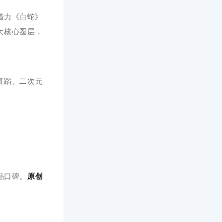
借力《白蛇》
大核心圈层，
舞蹈、二次元
品口碑。
原创