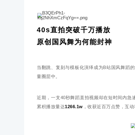
40s直拍突破千万播放
原创国风舞为何能封神
当翻跳、复刻与模板化演绎成为B站国风舞蹈
量圈层中。
近期，一支40秒舞蹈直拍视频却在短时间内急
累积播放量达
1266.1w
，收获近百万点赞，互动