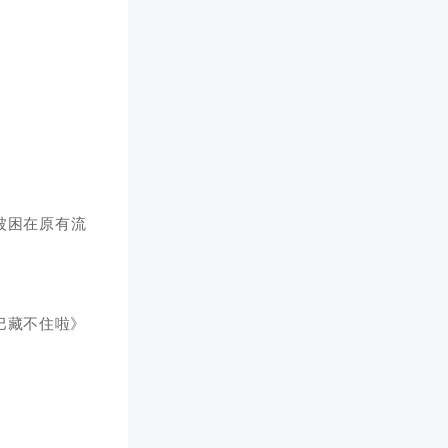
被困在原有流
巴藏不住啦》