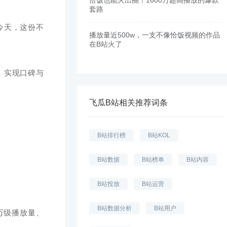
恰饭也能火出圈！1600万超高播放的爆款
套路
今天，这份不
播放量近500w，一支不像恰饭视频的作品
在B站火了
，实现口碑与
飞瓜B站相关推荐词条
B站排行榜
B站KOL
B站数据
B站榜单
B站内容
B站投放
B站运营
B站数据分析
B站用户
万级播放量、