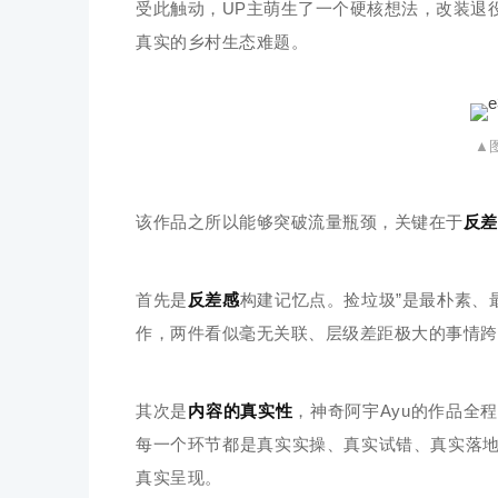
受此触动，UP主萌生了一个硬核想法，改装退
真实的乡村生态难题。
▲
该作品之所以能够突破流量瓶颈，关键在于
反差
首先是
反差感
构建记忆点。捡垃圾”是最朴素、
作，两件看似毫无关联、层级差距极大的事情跨
其次是
内容的真实性
，神奇阿宇Ayu的作品全
每一个环节都是真实实操、真实试错、真实落地
真实呈现。