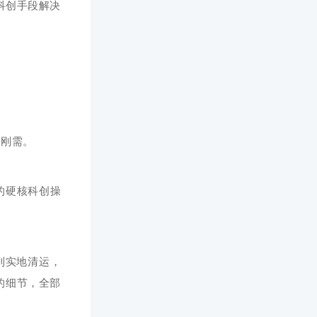
科创手段解决
美刚需。
的硬核科创操
到实地清运，
的细节，全部