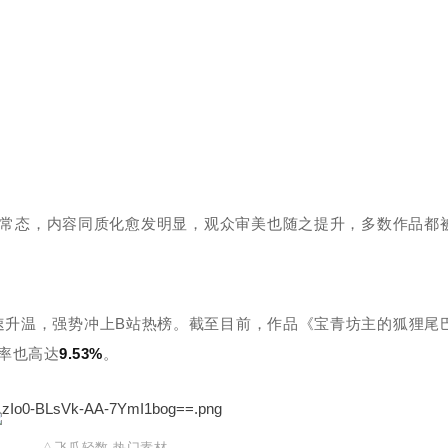
的常态，内容同质化愈发明显，观众审美也随之提升，多数作品都
速升温，强势冲上B站热榜。截至目前，作品《宝青坊主的狐狸尾
率也高达
9.53%
。
△飞瓜轻数-热门素材