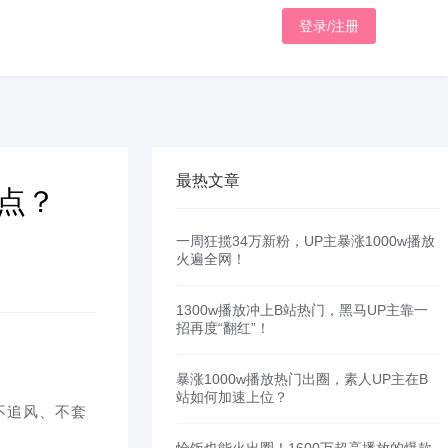
登录/注册
最热文章
爆点？
一周狂揽34万新粉，UP主暴涨1000w播放
火遍全网！
1300w播放冲上B站热门，黑马UP主靠一
招再度“翻红”！
暴涨1000w播放热门出圈，素人UP主在B
站如何加速上位？
不追风、不套