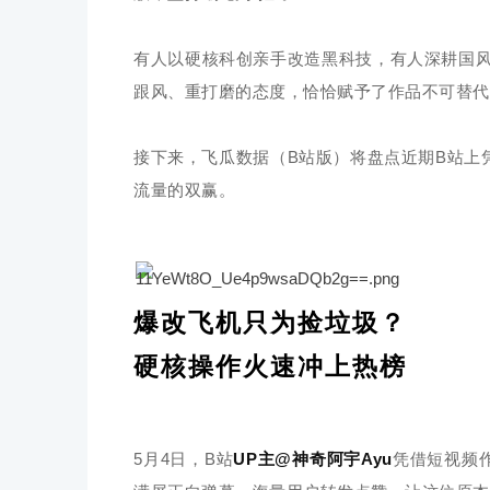
有人以硬核科创亲手改造黑科技，有人深耕国
跟风、重打磨的态度，恰恰赋予了作品不可替代
接下来，飞瓜数据（B站版）将盘点近期B站上
流量的双赢。
爆改飞机只为捡垃圾？
硬核操作火速冲上热榜
5月4日，B站
UP主@神奇阿宇Ayu
凭借短视频作