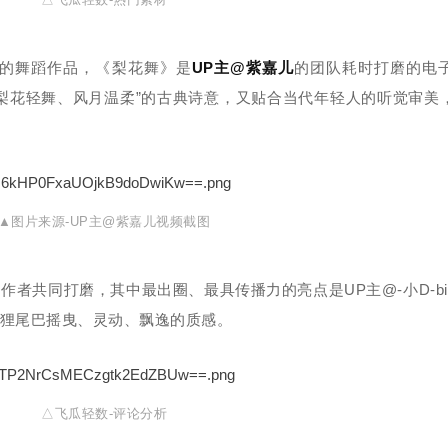
跳的舞蹈作品，《梨花舞》是
UP主@紫嘉儿
的团队耗时打磨的电
梨花轻舞、风月温柔”的古典诗意，又贴合当代年轻人的听觉审美
▲图片来源-UP主@紫嘉儿视频截图
者共同打磨，其中最出圈、最具传播力的亮点是UP主@-小D-bi
狸尾巴摇曳、灵动、飘逸的质感。
△飞瓜轻数-评论分析