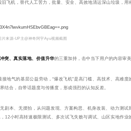
役旧飞机，替代人工苦力，批量、安全、高效地清运深山垃圾，用
图片来源-UP主@神奇阿宇Ayu视频截图
冲突、真实落地、价值升华
的三重加持，击中当下用户的内容审
最接地气的基层公益劳动，“爆改飞机”是高门槛、高技术、高难度
界结合，自带话题度与传播度，形成强烈的认知反差。
程无剧本、无摆拍，从问题发现、方案构思、机身改装、动力测试
，12小时高转速极限测试、多次试飞失败与调试、山区实地作业