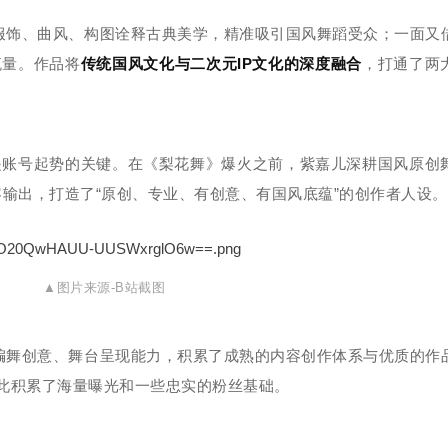
服饰、曲风、构图诠释古典美学，精准吸引国风舞蹈受众；一面又
流量。作品将
传统国风文化与二次元IP文化的深度融合
，打通了两
是账号起势的关键。在《梨花舞》爆火之前，紫嘉儿深耕国风原创
容输出，打造了“原创、专业、有创意、有国风底蕴”的创作者人设。
▲图片来源-B站截图
编舞创意、舞台呈现能力，积累了成熟的内容创作体系与优质的作
由此积累了海量曝光和一些忠实的粉丝基础。