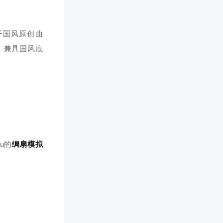
子国风原创曲
，兼具国风底
u的
绸扇模拟