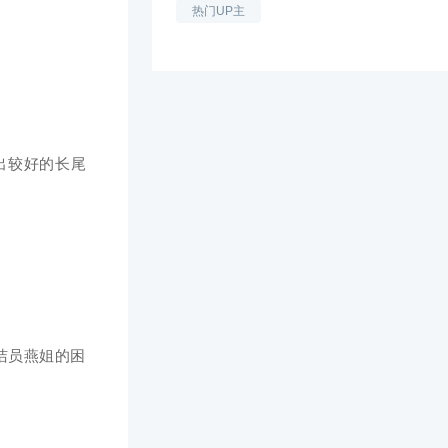
热门UP主
出较好的长尾
洁员燕姐的困
。