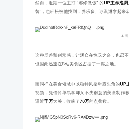
然而，近期一位主打 “邪修做饭” 的
UP主@泡
替”，也轻松被他找到，养乐多、冰淇淋拿起来
▲图
这种反差和创意感，让观众在惊叹之余，也忍不
也因此迅速在B站美食区占据了一席之地。
而同样在美食领域中以独特风格崭露头角的
UP
视频，凭借简单易学却又不失创意的美食制作
逼近
千万
大关，收获了
70万
的点赞数。