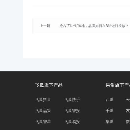
上一篇
抢占“Z世代”阵地，品牌如何在B站做好投放？
飞瓜旗下产品
果集旗下产
飞瓜抖音
飞瓜快手
西瓜
云
飞瓜品策
飞瓜智投
千瓜
友
飞瓜智星
飞瓜易投
集瓜
数