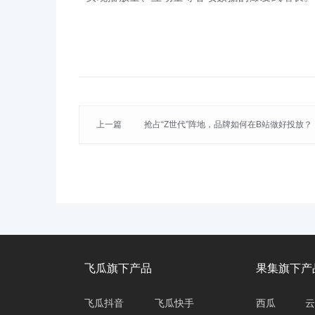
上一篇
抢占“Z世代”阵地，品牌如何在B站做好投放？
飞瓜旗下产品
果集旗下产
飞瓜抖音
飞瓜快手
西瓜
云