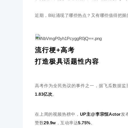
近期，B站涌现了哪些热点？又有哪些值得把握
流行梗+高考
打造极具话题性内容
高考作为全民热议的事件之一，据飞瓜数据监
1.83亿次
。
在上周的视频热榜中，
UP主@李宗恒Actor
发
赞数
29.9w
，互动率达
5.75%
。