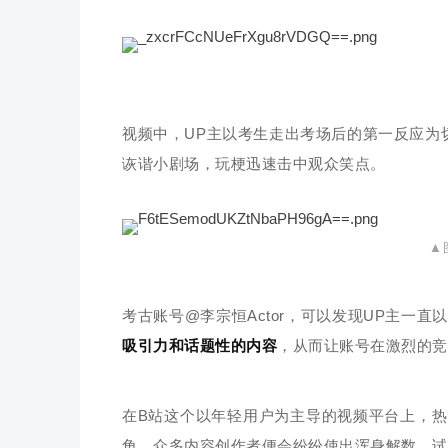
视频中，UP主以考生走出考场后的第一反应为
诙谐小剧场，玩梗迅速击中观众笑点。
▲
考古账号@李宗恒Actor，可以发现UP主一
吸引力和话题性的内容
，从而让账号在激烈的竞
在B站这个以年轻用户为主导的视频平台上，
角，众多内容创作者便会纷纷使出浑身解数，试