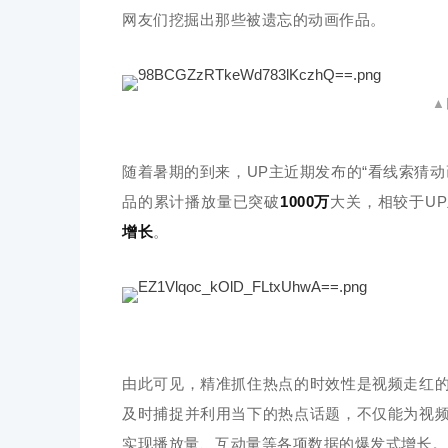
网友们挖掘出那些被遗忘的动画作品。
▲
随着暑期的到来，UP主近期发布的“看线索猜
品的累计播放量已突破
1000万
大关，相较于U
增长
。
由此可见，精准抓住热点的时效性是视频走红
及时捕捉并利用当下的热点话题，不仅能为视
实现播放量、互动量等各项数据的爆发式增长。