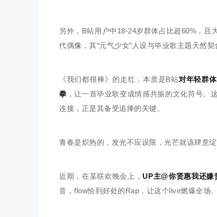
另外，B站用户中18-24岁群体占比超60%
代偶像，其“元气少女”人设与毕业歌主题天然契
《我们都很棒》的走红，本质是B站
对年轻群体
拳
，让一首毕业歌变成情感共振的文化符号。
连接，正是其备受追捧的关键。
青春是炽热的，发光不应设限，光芒就该肆意绽
近期，在某联欢晚会上，
UP主@你贤惠我还嫌
音，flow恰到好处的Rap，让这个live燃爆全场