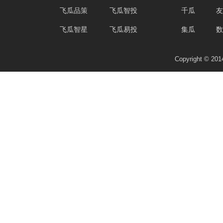
飞瓜品策
飞瓜智投
千瓜
友
飞瓜智星
飞瓜易投
集瓜
数
Copyright © 2