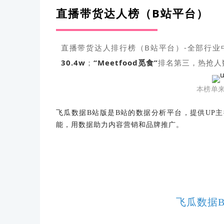
直播带货达人榜（B站平台）
直播带货达人排行榜（B站平台）-全部行业
30.4
w
；
“Meetfood觅食”
排名第三，
热抢人
本榜单
飞瓜数据
B站版是B站的数据分析平台，提供UP
能，用数据助力内容营销和品牌推广。
飞瓜数据B