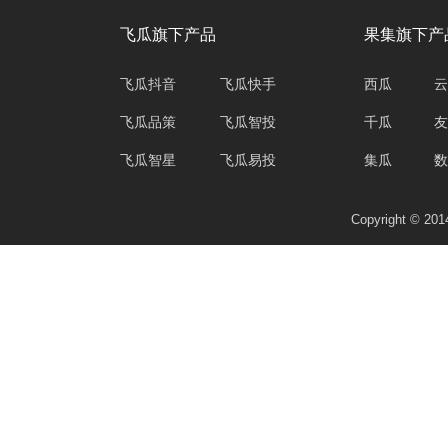
飞瓜旗下产品
果集旗下产
飞瓜抖音
飞瓜快手
西瓜
云
飞瓜品策
飞瓜智投
千瓜
友
飞瓜智星
飞瓜易投
集瓜
数
Copyright © 2