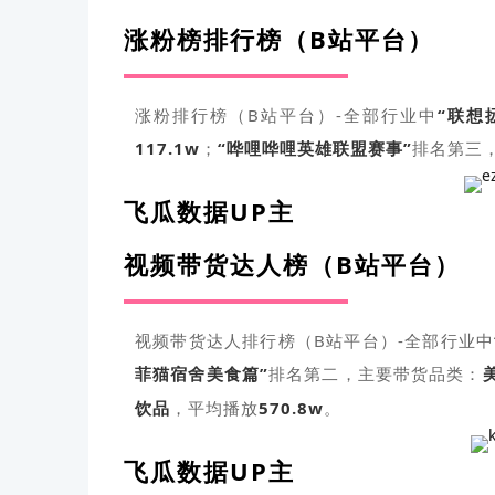
涨粉榜排行榜（B站平台）
涨粉排行榜（B站平台）-全部行业中
“
联想
117.1
w
；
“
哗哩哗哩英雄联盟赛事
”
排名第三
飞瓜数据UP主
视频带货达人榜（B站平台）
视频带货达人排行榜（B站平台）-全部行业中
菲猫宿舍美食篇”
排名第二，
主要带货品类：
饮品
，平均播放
570.8w
。
飞瓜数据UP主