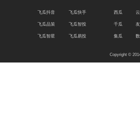
飞瓜抖音
飞瓜快手
西瓜
云
飞瓜品策
飞瓜智投
千瓜
友
飞瓜智星
飞瓜易投
集瓜
数
Copyright © 2