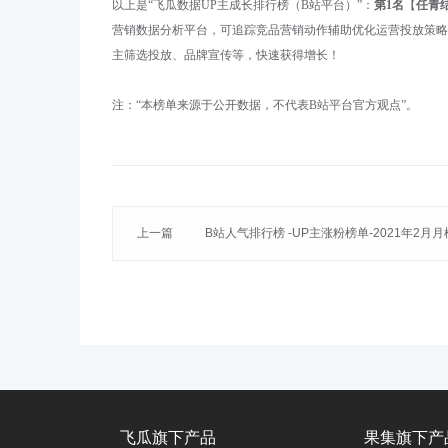
以上是
“
飞瓜数据
UP主成长
排行榜（
B站
平台）
”：
第
1名
【
任青
营销数据分析平台，可追踪竞品营销动作辅助优化运营投放策略
主筛选投放、品牌宣传
等
，快速获得增长！
注：
“本榜单来源于公开数据，不代表
B站
平台官方观点
”。
上一篇
B站人气排行榜 -UP主涨粉榜单-2021年2月月
名【哔哩哔哩漫画】达人相关数据分析
飞瓜旗下产品
果集旗下产