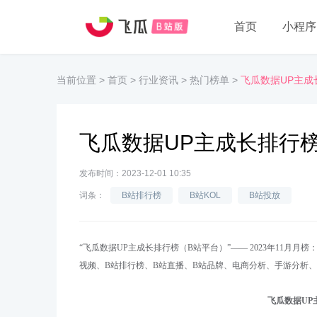
首页
小程序
当前位置
>
首页
>
行业资讯
>
热门榜单
>
飞瓜数据UP主成
飞瓜数据UP主成长排行榜
发布时间：2023-12-01 10:35
词条：
B站排行榜
B站KOL
B站投放
“
飞瓜数据
UP主成长
排行榜（
B站
平台）
”
——
202
3
年
11月月
榜
视频、B站排行榜、B站直播、B站品牌、电商分析、手游分析、
飞瓜数据
UP