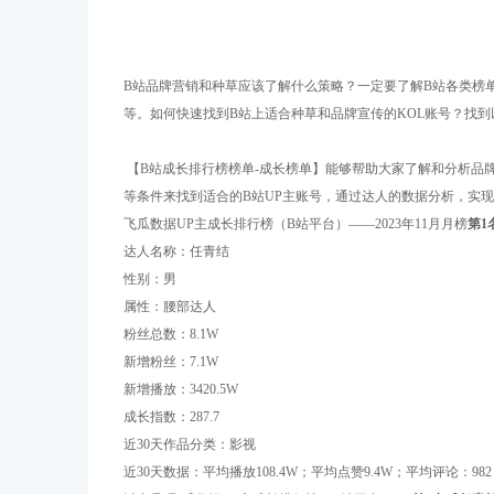
B站品牌营销和种草应该了解什么策略？一定要了解B站各类榜单
等。如何快速找到B站上适合种草和品牌宣传的KOL账号？找到
【
B站
成长
排行榜榜单
-
成长
榜单】能够帮助大家了解和分析品
等条件来找到适合的B站UP主账号，通过达人的数据分析，实
飞瓜数据
UP主成长
排行榜（
B站
平台）
——
202
3
年
11月月榜
第
1
达人名称：任青结
性别：
男
属性：
腰部
达人
粉丝总数：
8.1W
新增粉丝：
7.1W
新增播放：
3420.5W
成长指数：
287.7
近
30天作品分类：影视
近
30天数据：平均播放108.4W；平均点赞9.4W；平均评论：982；