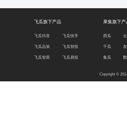
飞瓜旗下产品
果集旗下产
飞瓜抖音
飞瓜快手
西瓜
云
飞瓜品策
飞瓜智投
千瓜
友
飞瓜智星
飞瓜易投
集瓜
数
Copyright © 2