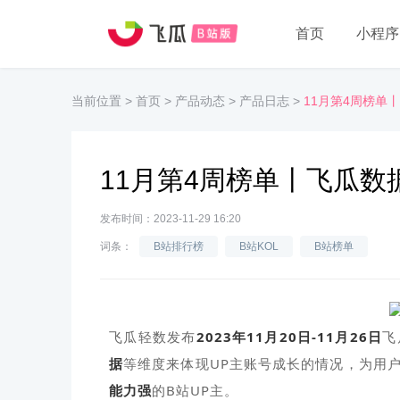
首页
小程序
当前位置
>
首页
>
产品动态
>
产品日志
>
11月第4周榜单
11月第4周榜单丨飞瓜数
发布时间：2023-11-29 16:20
词条：
B站排行榜
B站KOL
B站榜单
飞瓜轻数发布
2023年11月20日-11月26日
飞
据
等维度来体现UP主账号成长的情况，为用
能力强
的B站UP主。