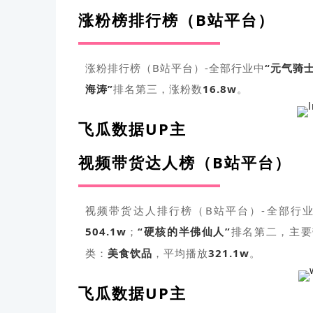
涨粉榜排行榜（B站平台）
涨粉排行榜（B站平台）-全部行业中
“
元气骑
海涛
”
排名第三，涨粉数
16.8w
。
飞瓜数据UP主
视频带货达人榜（B站平台）
视频带货达人排行榜（B站平台）-全部行
504.1w
；
“硬核的半佛仙人”
排名第二，
主要
类：
美食饮品
，平均播放
321.1w
。
飞瓜数据UP主