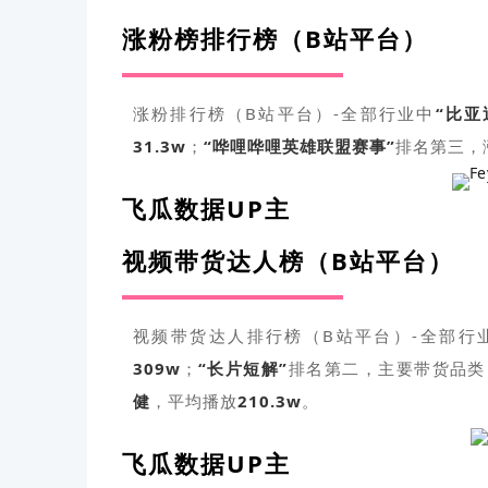
涨粉榜排行榜（B站平台）
涨粉排行榜（B站平台）-全部行业中
“
比亚
31.3
w
；
“
哗哩哗哩英雄联盟赛事
”
排名第三，
飞瓜数据UP主
视频带货达人榜（B站平台）
视频带货达人排行榜（B站平台）-全部行
309w
；
“长片短解”
排名第二，
主要带货品类
健
，平均播放
210.3w
。
飞瓜数据UP主