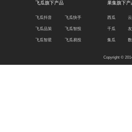
飞瓜旗下产品
果集旗下产
飞瓜抖音
飞瓜快手
西瓜
云
飞瓜品策
飞瓜智投
千瓜
友
飞瓜智星
飞瓜易投
集瓜
数
Copyright © 2