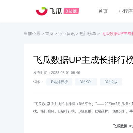
首页
小程序
当前位置
>
首页
>
行业资讯
>
热门榜单
>
飞瓜数据UP主成
飞瓜数据UP主成长排行榜
发布时间：2023-08-01 09:46
词条：
B站排行榜
B站KOL
B站投放
“
飞瓜数据
UP主成长
排行榜（
B站
平台）
”
——
202
3
年
7月月
榜：
找、热门视频、B站排行榜、B站直播、B站品牌、电商分析、手
飞瓜数据
U