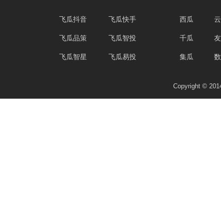
飞瓜抖音
飞瓜快手
西瓜
云
飞瓜品策
飞瓜智投
千瓜
友
飞瓜智星
飞瓜易投
集瓜
数
Copyright © 2