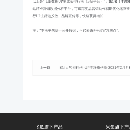
以上是
“
飞瓜数据
UP主成长
排行榜（
B站
平台）
”：
第
1名
【
李维
站
精准营销数据分析平台，可追踪竞品营销动作辅助优化运营投
行
UP主筛选投放、品牌宣传
等
，快速获得增长！
注：
“本榜单来源于公开数据，不代表
B站
平台官方观点
”。
上一篇
B站人气排行榜 -UP主涨粉榜单-2021年2月月
名【哔哩哔哩漫画】达人相关数据分析
飞瓜旗下产品
果集旗下产