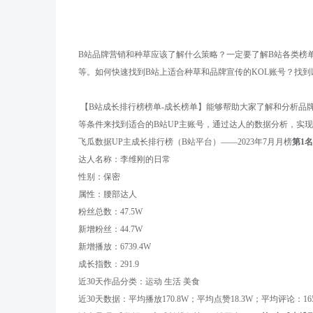
B站品牌营销和种草应该了解什么策略？一定要了解B站各类榜单
等。如何快速找到B站上适合种草和品牌宣传的KOL账号？找到
【
B站
成长
排行榜榜单
-
成长
榜单】能够帮助大家了解和分析品
等条件来找到适合的B站UP主账号，通过达人的数据分析，实
飞瓜数据
UP主成长
排行榜（
B站
平台）
——
202
3
年
7月月榜
第
1名
达人名称：
李维刚的日常
性别：
保密
属性：
腰部
达人
粉丝总数：
47.5W
新增粉丝：
44.7W
新增播放：
6739.4W
成长指数：
291.9
近
30天作品分类：运动 生活 美食
近
30天数据：平均播放170.8W；平均点赞18.3W；平均评论：165