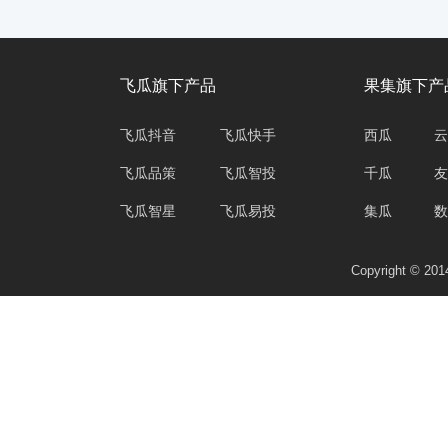
飞瓜旗下产品
果集旗下产
飞瓜抖音
飞瓜快手
西瓜
云
飞瓜品策
飞瓜智投
千瓜
友
飞瓜智星
飞瓜易投
集瓜
数
Copyright © 2