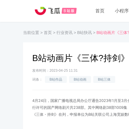
首页
小程序
当前位置
>
首页
>
行业资讯
>
B站快讯
>
B站动画片《三体
B站动画片《三体?持剑
发布时间：2023-04-25 11:31
词条：
B站作品
B站动画
B站三体
4月24日，国家广播电视总局办公厅通告2023年1月至3
行许可的国产网络剧片共238部。其中网络剧38部1009集
《三体・持剑》在列，申报单位为B站关联公司上海宽娱数