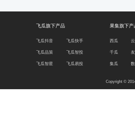
飞瓜旗下产品
果集旗下产
飞瓜抖音
飞瓜快手
西瓜
云
飞瓜品策
飞瓜智投
千瓜
友
飞瓜智星
飞瓜易投
集瓜
数
Copyright © 2