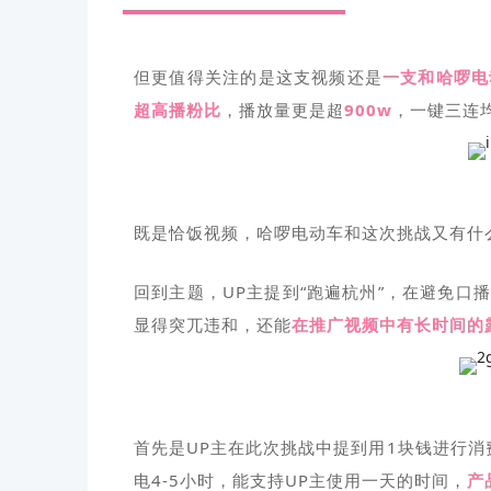
但更值得关注的是这支视频还是
一支和哈啰电
超高播粉比
，播放量更是超
900w
，一键三连
既是恰饭视频，哈啰电动车和这次挑战又有什
回到主题，UP主提到“跑遍杭州”，在避免
显得突兀违和，还能
在推广视频中有长时间的
首先是UP主在此次挑战中提到用1块钱进行
电4-5小时，能支持UP主使用一天的时间，
产