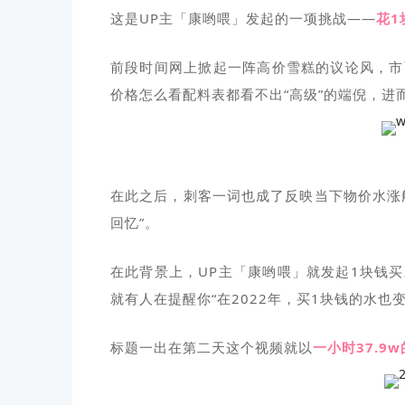
这是UP主「康哟喂」发起的一项挑战——
花1
前段时间网上掀起一阵高价雪糕的议论风，市
价格怎么看配料表都看不出“高级”的端倪，进
在此之后，刺客一词也成了反映当下物价水涨
回忆”。
在此背景上，UP主「康哟喂」就发起1块钱
就有人在提醒你“在2022年，买1块钱的水也
标题一出在第二天这个视频就以
一小时37.9