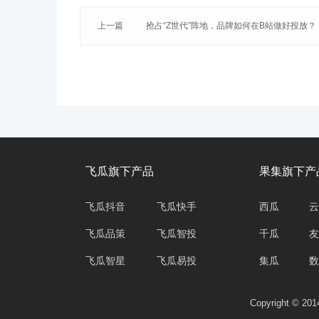
上一篇
抢占“Z世代”阵地，品牌如何在B站做好投放？
飞瓜旗下产品
果集旗下产
飞瓜抖音
飞瓜快手
西瓜
云
飞瓜品策
飞瓜智投
千瓜
友
飞瓜智星
飞瓜易投
集瓜
数
Copyright © 2