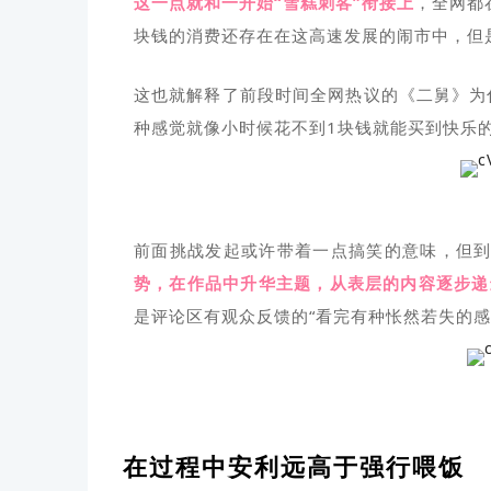
这一点就和一开始“雪糕刺客”衔接上
，全网都
块钱的消费还存在在这高速发展的闹市中，但
这也就解释了前段时间全网热议的《二舅》为
种感觉就像小时候花不到1块钱就能买到快乐
前面挑战发起或许带着一点搞笑的意味，但
势，在作品中升华主题，从表层的内容逐步递
是评论区有观众反馈的“看完有种怅然若失的感
在过程中安利远高于强行喂饭