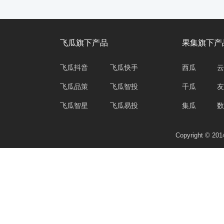
飞瓜旗下产品
果集旗下产
飞瓜抖音
飞瓜快手
西瓜
云
飞瓜品策
飞瓜智投
千瓜
友
飞瓜智星
飞瓜易投
集瓜
数
Copyright © 2