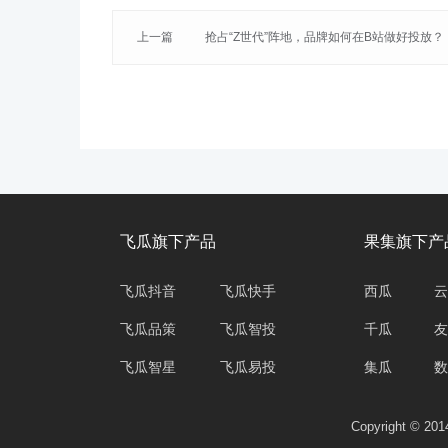
上一篇
抢占“Z世代”阵地，品牌如何在B站做好投放？
飞瓜旗下产品
果集旗下产
飞瓜抖音
飞瓜快手
西瓜
云
飞瓜品策
飞瓜智投
千瓜
友
飞瓜智星
飞瓜易投
集瓜
数
Copyright © 2