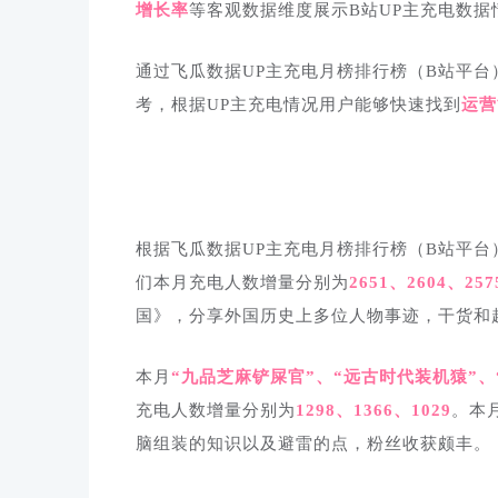
增长率
等客观数据维度展示B站UP主充电数据
通过飞瓜数据UP主充电月榜排行榜（B站平台
考，根据UP主充电情况用户能够快速找到
运营
根据飞瓜数据UP主充电月榜排行榜（B站平台
们本月充电人数增量分别为
2651、2604、257
国》，分享外国历史上多位人物事迹，干货和
本月
“
九品芝麻铲屎官
”、“
远古时代装机猿
”、
充电人数增量分别为
1298、1366、1029
。本
脑组装的知识以及避雷的点，粉丝收获颇丰。