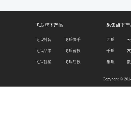
飞瓜旗下产品
果集旗下产
飞瓜抖音
飞瓜快手
西瓜
云
飞瓜品策
飞瓜智投
千瓜
友
飞瓜智星
飞瓜易投
集瓜
数
Copyright © 2