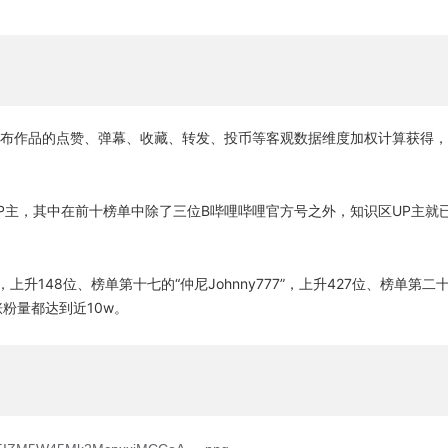
布作品的点赞、弹幕、收藏、转发、投币等客观数据维度加权计算获得，
P主，其中在前十榜单中除了三位B哔哩哔哩官方号之外，知识区UP主就
升148位、榜单第十七的“仲尼Johnny777”，上升427位、榜单第二
粉量都达到近10w。