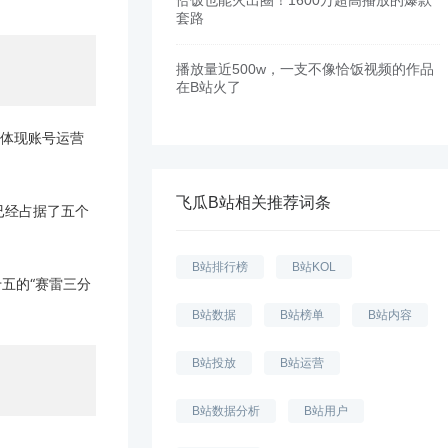
恰饭也能火出圈！1600万超高播放的爆款
套路
播放量近500w，一支不像恰饭视频的作品
在B站火了
体现账号运营
飞瓜B站相关推荐词条
已经占据了五个
B站排行榜
B站KOL
十五的“赛雷三分
B站数据
B站榜单
B站内容
B站投放
B站运营
B站数据分析
B站用户