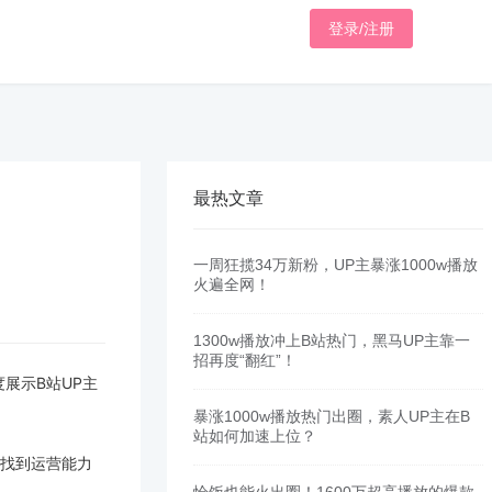
登录/注册
最热文章
一周狂揽34万新粉，UP主暴涨1000w播放
火遍全网！
1300w播放冲上B站热门，黑马UP主靠一
招再度“翻红”！
度展示B站UP主
暴涨1000w播放热门出圈，素人UP主在B
站如何加速上位？
速找到运营能力