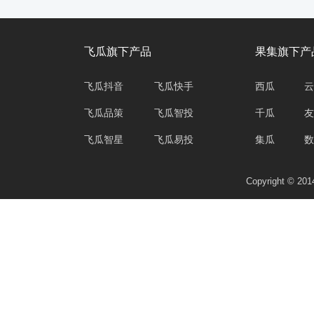
飞瓜旗下产品
果集旗下产
飞瓜抖音
飞瓜快手
西瓜
云
飞瓜品策
飞瓜智投
千瓜
友
飞瓜智星
飞瓜易投
集瓜
数
Copyright © 2