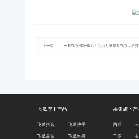
上一篇
一条视频涨粉45万！九百万量爆款视频，科技
站主流？
飞瓜旗下产品
果集旗下产
飞瓜抖音
飞瓜快手
西瓜
云
飞瓜品策
飞瓜智投
千瓜
友