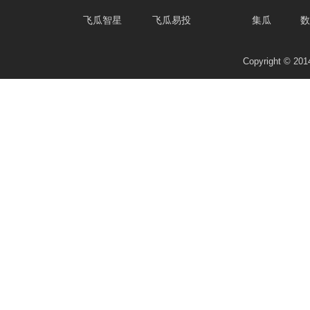
飞瓜智星
飞瓜易投
集瓜
数
Copyright © 2