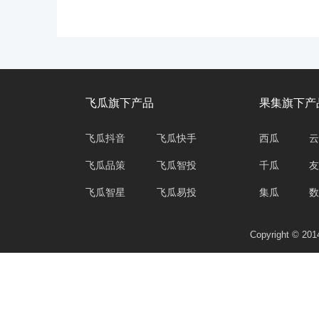
飞瓜旗下产品
果集旗下产
飞瓜抖音
飞瓜快手
西瓜
云
飞瓜品策
飞瓜智投
千瓜
友
飞瓜智星
飞瓜易投
集瓜
数
Copyright © 2