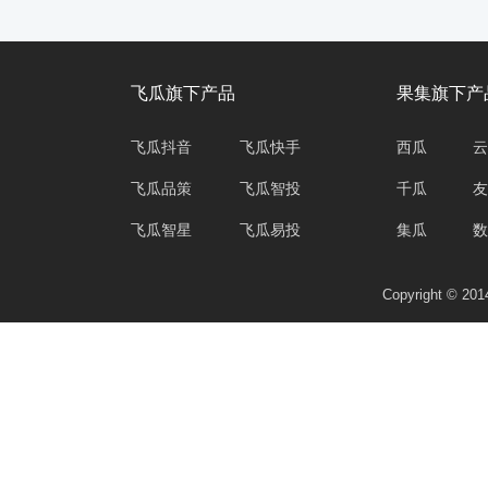
飞瓜旗下产品
果集旗下产
飞瓜抖音
飞瓜快手
西瓜
云
飞瓜品策
飞瓜智投
千瓜
友
飞瓜智星
飞瓜易投
集瓜
数
Copyright © 2