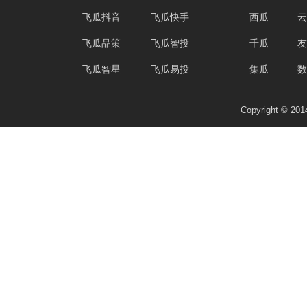
飞瓜抖音
飞瓜快手
西瓜
云
飞瓜品策
飞瓜智投
千瓜
友
飞瓜智星
飞瓜易投
集瓜
数
Copyright © 2