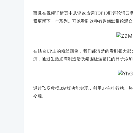
而且在视频详情页中从评论热词TOP10到评论词
紧更新下一个系列。可以看到这种有趣幽默带给观众
在结合UP主的粉丝画像，我们能清楚的看到很大
演，通过生活点滴制造活跃氛围让这繁忙的日子添加
通过飞瓜数据B站版功能实现，利用
主排行榜、热
UP
变现。