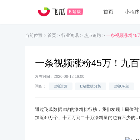
首页
小程序
当前位置
>
首页
>
行业资讯
>
热点追踪
>
一条视频涨粉45
一条视频涨粉45万！九
发布时间：2020-08-12 16:00
词条：
B站运营
B站数据分析
B站UP主
通过飞瓜数据
B站
的涨粉
排行
榜，我们发现上周
位列
加近40万
个
。
十五万到二十万涨粉量的也有不少的U