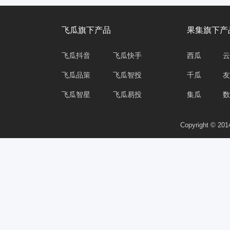
飞瓜旗下产品
果集旗下产
飞瓜抖音
飞瓜快手
西瓜
云
飞瓜品策
飞瓜智投
千瓜
友
飞瓜智星
飞瓜易投
集瓜
数
Copyright © 2